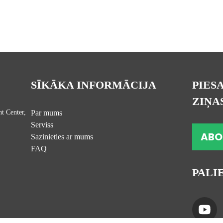
SĪKĀKA INFORMĀCIJA
PIES
ZIŅA
t Center,
Par mums
Serviss
ABO
Sazinieties ar mums
FAQ
PALI