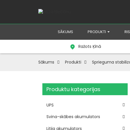
SĀKUMS
PRODUKTI
RI
Ražots Ķīnā
Sākums
Produkti
Sprieguma stabiliz
Produktu kategorijas
UPS
Svina-skābes akumulators
Litija akumulators