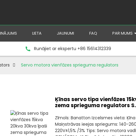
SINĀJUMS
LIETA
JAUNUMI
FAQ
PAR MUMS
Runājiet ar ekspertu +86 15614312339
ators
Servo motora vienfāzes sprieguma regulators
Ķīnas servo tipa vienfāzes 15
zema sprieguma regulators S.
Zīmols: Banatton Izcelsmes vieta: Ķīna
Maiņstrāvas ieejas spriegums: 140-26
220V±1,5% /3% Tips: Servo motora vadī