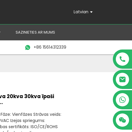
Latvian
SAZINIETIES AR MUMS
+86 15614312339
kva 20kva 30kva īpaši
+86 15614312339
..
 Fāze: Vienfāzes Strāvas veids:
0VAC Izejas spriegums:
bas sertifikāts: ISO/CE/ROHS