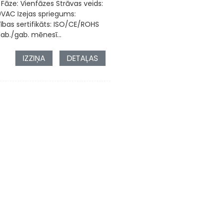
 Fāze: Vienfāzes Strāvas veids:
0VAC Izejas spriegums:
ības sertifikāts: ISO/CE/ROHS
ab./gab. mēnesī...
IZZIŅA
DETAĻAS