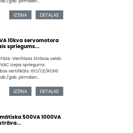
b./gab. pirmdien...
IZZIŅA
DETAĻAS
0VA 10kva servomotora
is spriegums...
 Fāze: Vienfāzes Strāvas veids:
0VAC Izejas spriegums:
bas sertifikāts: ISO/CE/ROHS
b./gab. pirmdien...
IZZIŅA
DETAĻAS
tomātiska 500VA 1000VA
trāva...