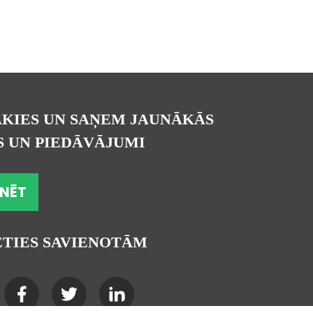
AKIES UN SAŅEM JAUNĀKĀS
S UN PIEDĀVĀJUMI
NĒT
ETIES SAVIENOTĀM