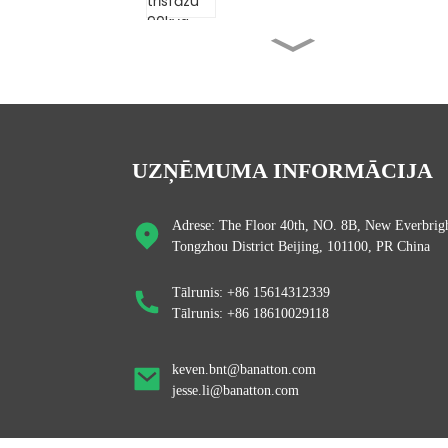
Ķīnas servo tipa vienfāzes
15kva 20kva 30kva...
Banatton vienfāzes 220v
1000VA 10kva Servo M...
UZŅĒMUMA INFORMĀCIJA
Banatton vienfāzes pilna
Adrese: The Floor 40th, NO. 8B, New Everbrigh
automātiska 500VA 1000...
Tongzhou District Beijing, 101100, PR China
Tālrunis: +86 15614312339
Banatton SRW 500VA 1000VA
Tālrunis: +86 18610029118
1500VA Mājas pārnēsājams...
keven.bnt@banatton.com
jesse.li@banatton.com