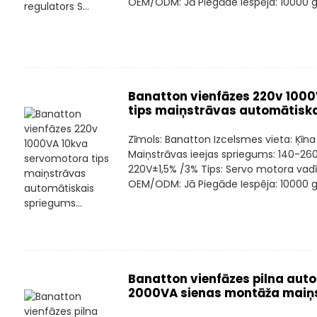
OEM/ODM: Jā Piegāde Iespēja: 10000 ga
Banatton vienfāzes 220v 100
tips maiņstrāvas automātiska
Zīmols: Banatton Izcelsmes vieta: Ķīna
Maiņstrāvas ieejas spriegums: 140-26
220V±1,5% /3% Tips: Servo motora vadī
OEM/ODM: Jā Piegāde Iespēja: 10000 ga
Banatton vienfāzes pilna au
2000VA sienas montāža maiņs