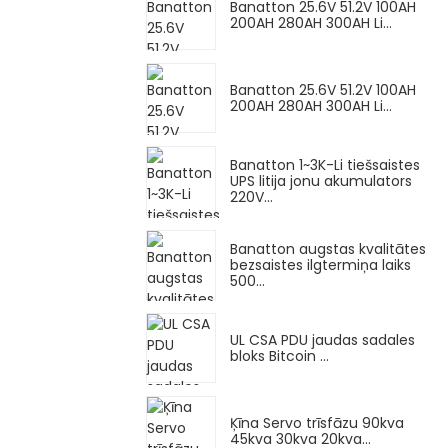
Banatton 25.6V 51.2V 100AH ​​
200AH 280AH 300AH Li...
Banatton 25.6V 51.2V 100AH ​​
200AH 280AH 300AH Li...
Banatton 1~3K-Li tiešsaistes
UPS litija jonu akumulators
220V...
Banatton augstas kvalitātes
bezsaistes ilgtermiņa laiks
500...
UL CSA PDU jaudas sadales
bloks Bitcoin ...
Ķīna Servo trīsfāzu 90kva
45kva 30kva 20kva...