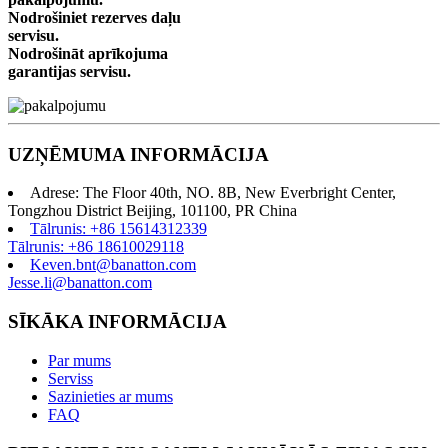
Nodrošiniet rezerves daļu
servisu.
Nodrošināt aprīkojuma
garantijas servisu.
UZŅĒMUMA INFORMĀCIJA
Adrese: The Floor 40th, NO. 8B, New Everbright Center,
Tongzhou District Beijing, 101100, PR China
Tālrunis: +86 15614312339
Tālrunis: +86 18610029118
Keven.bnt@banatton.com
Jesse.li@banatton.com
SĪKĀKA INFORMĀCIJA
Par mums
Serviss
Sazinieties ar mums
FAQ