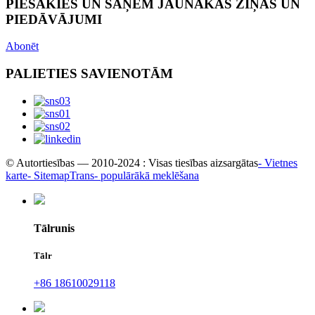
PIESAKIES UN SAŅEM JAUNĀKĀS ZIŅAS UN
PIEDĀVĀJUMI
Abonēt
PALIETIES SAVIENOTĀM
© Autortiesības — 2010-2024 : Visas tiesības aizsargātas
- Vietnes
karte
- SitemapTrans
- populārākā meklēšana
Tālrunis
Tālr
+86 18610029118