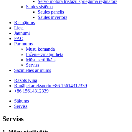
Servo motora trīsfāzu sprieguma regulators
Saules sistēma
Saules panelis
Saules invertors
Risinājums
Lieta
Jaunumi
FAQ
Par mums
Mūsu komanda
Inženierzinātņu lieta
Mūsu sertifikāts
Serviss
Sazinieties ar mums
Ražots Ķīnā
Runājiet ar ekspertu +86 15614312339
+86 15614312339
Sākums
Serviss
Serviss
1. Mūsu piedāvātie