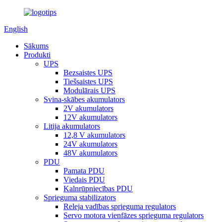
English
Sākums
Produkti
UPS
Bezsaistes UPS
Tiešsaistes UPS
Modulārais UPS
Svina-skābes akumulators
2V akumulators
12V akumulators
Litija akumulators
12,8 V akumulators
24V akumulators
48V akumulators
PDU
Pamata PDU
Viedais PDU
Kalnrūpniecības PDU
Sprieguma stabilizators
Releja vadības sprieguma regulators
Servo motora vienfāzes sprieguma regulators