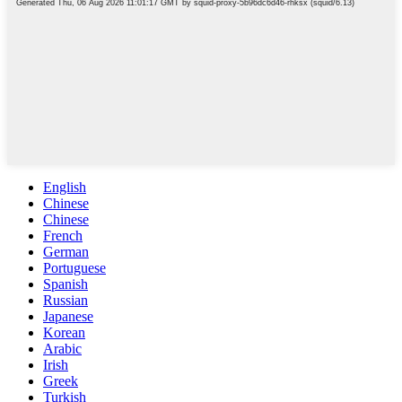
English
Chinese
Chinese
French
German
Portuguese
Spanish
Russian
Japanese
Korean
Arabic
Irish
Greek
Turkish