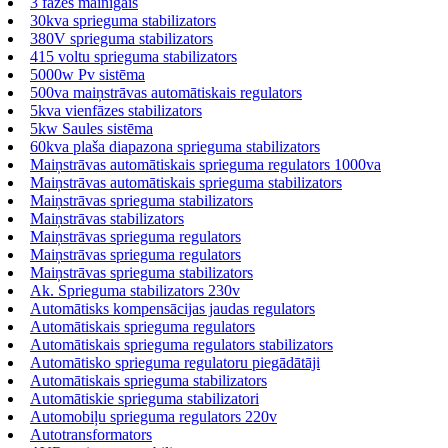
3 fāzes mainīgais
30kva sprieguma stabilizators
380V sprieguma stabilizators
415 voltu sprieguma stabilizators
5000w Pv sistēma
500va maiņstrāvas automātiskais regulators
5kva vienfāzes stabilizators
5kw Saules sistēma
60kva plaša diapazona sprieguma stabilizators
Maiņstrāvas automātiskais sprieguma regulators 1000va
Maiņstrāvas automātiskais sprieguma stabilizators
Maiņstrāvas sprieguma stabilizators
Maiņstrāvas stabilizators
Maiņstrāvas sprieguma regulators
Maiņstrāvas sprieguma regulators
Maiņstrāvas sprieguma stabilizators
Ak. Sprieguma stabilizators 230v
Automātisks kompensācijas jaudas regulators
Automātiskais sprieguma regulators
Automātiskais sprieguma regulators stabilizators
Automātisko sprieguma regulatoru piegādātāji
Automātiskais sprieguma stabilizators
Automātiskie sprieguma stabilizatori
Automobiļu sprieguma regulators 220v
Autotransformators