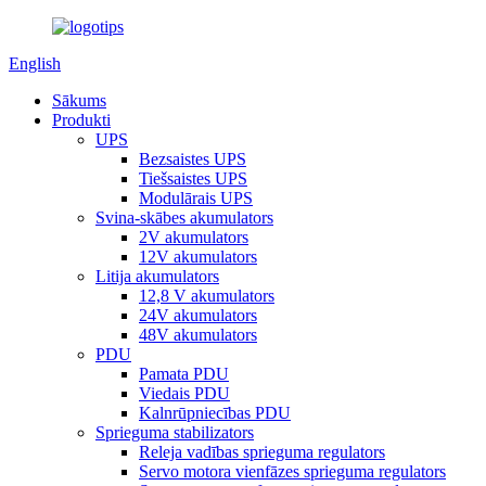
English
Sākums
Produkti
UPS
Bezsaistes UPS
Tiešsaistes UPS
Modulārais UPS
Svina-skābes akumulators
2V akumulators
12V akumulators
Litija akumulators
12,8 V akumulators
24V akumulators
48V akumulators
PDU
Pamata PDU
Viedais PDU
Kalnrūpniecības PDU
Sprieguma stabilizators
Releja vadības sprieguma regulators
Servo motora vienfāzes sprieguma regulators