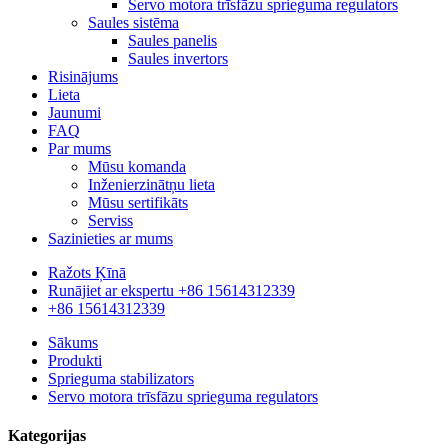
Servo motora trīsfāzu sprieguma regulators
Saules sistēma
Saules panelis
Saules invertors
Risinājums
Lieta
Jaunumi
FAQ
Par mums
Mūsu komanda
Inženierzinātņu lieta
Mūsu sertifikāts
Serviss
Sazinieties ar mums
Ražots Ķīnā
Runājiet ar ekspertu +86 15614312339
+86 15614312339
Sākums
Produkti
Sprieguma stabilizators
Servo motora trīsfāzu sprieguma regulators
Kategorijas