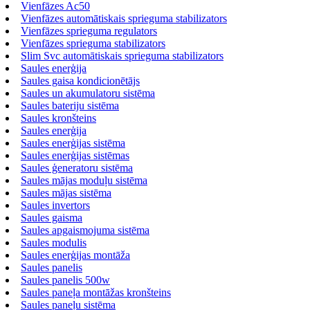
Vienfāzes Ac50
Vienfāzes automātiskais sprieguma stabilizators
Vienfāzes sprieguma regulators
Vienfāzes sprieguma stabilizators
Slim Svc automātiskais sprieguma stabilizators
Saules enerģija
Saules gaisa kondicionētājs
Saules un akumulatoru sistēma
Saules bateriju sistēma
Saules kronšteins
Saules enerģija
Saules enerģijas sistēma
Saules enerģijas sistēmas
Saules ģeneratoru sistēma
Saules mājas moduļu sistēma
Saules mājas sistēma
Saules invertors
Saules gaisma
Saules apgaismojuma sistēma
Saules modulis
Saules enerģijas montāža
Saules panelis
Saules panelis 500w
Saules paneļa montāžas kronšteins
Saules paneļu sistēma