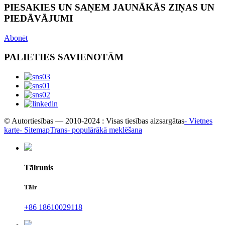
PIESAKIES UN SAŅEM JAUNĀKĀS ZIŅAS UN
PIEDĀVĀJUMI
Abonēt
PALIETIES SAVIENOTĀM
© Autortiesības — 2010-2024 : Visas tiesības aizsargātas
- Vietnes
karte
- SitemapTrans
- populārākā meklēšana
Tālrunis
Tālr
+86 18610029118