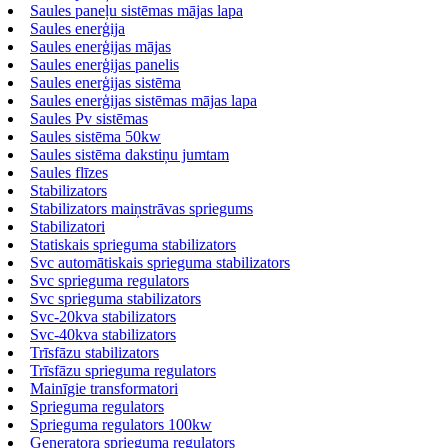
Saules paneļu sistēmas mājas lapa
Saules enerģija
Saules enerģijas mājas
Saules enerģijas panelis
Saules enerģijas sistēma
Saules enerģijas sistēmas mājas lapa
Saules Pv sistēmas
Saules sistēma 50kw
Saules sistēma dakstiņu jumtam
Saules flīzes
Stabilizators
Stabilizators maiņstrāvas spriegums
Stabilizatori
Statiskais sprieguma stabilizators
Svc automātiskais sprieguma stabilizators
Svc sprieguma regulators
Svc sprieguma stabilizators
Svc-20kva stabilizators
Svc-40kva stabilizators
Trīsfāzu stabilizators
Trīsfāzu sprieguma regulators
Mainīgie transformatori
Sprieguma regulators
Sprieguma regulators 100kw
Ģeneratora sprieguma regulators