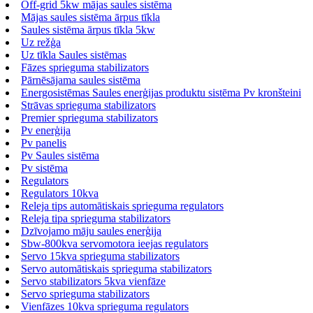
Off-grid 5kw mājas saules sistēma
Mājas saules sistēma ārpus tīkla
Saules sistēma ārpus tīkla 5kw
Uz režģa
Uz tīkla Saules sistēmas
Fāzes sprieguma stabilizators
Pārnēsājama saules sistēma
Energosistēmas Saules enerģijas produktu sistēma Pv kronšteini
Strāvas sprieguma stabilizators
Premier sprieguma stabilizators
Pv enerģija
Pv panelis
Pv Saules sistēma
Pv sistēma
Regulators
Regulators 10kva
Releja tips automātiskais sprieguma regulators
Releja tipa sprieguma stabilizators
Dzīvojamo māju saules enerģija
Sbw-800kva servomotora ieejas regulators
Servo 15kva sprieguma stabilizators
Servo automātiskais sprieguma stabilizators
Servo stabilizators 5kva vienfāze
Servo sprieguma stabilizators
Vienfāzes 10kva sprieguma regulators