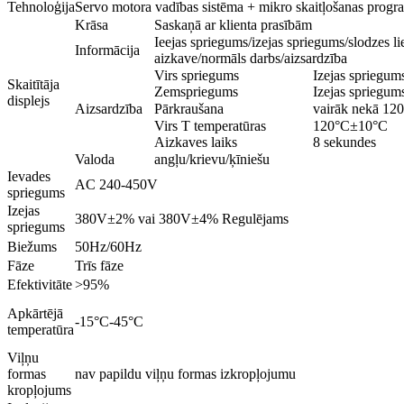
Tehnoloģija
Servo motora vadības sistēma + mikro skaitļošanas prog
Krāsa
Saskaņā ar klienta prasībām
Ieejas spriegums/izejas spriegums/slodzes li
Informācija
aizkave/normāls darbs/aizsardzība
Virs spriegums
Izejas sprieg
Skaitītāja
Zemspriegums
Izejas spriegum
displejs
Aizsardzība
Pārkraušana
vairāk nekā 12
Virs T temperatūras
120°C±10°C
Aizkaves laiks
8 sekundes
Valoda
angļu/krievu/ķīniešu
Ievades
AC 240-450V
spriegums
Izejas
380V±2% vai 380V±4% Regulējams
spriegums
Biežums
50Hz/60Hz
Fāze
Trīs fāze
Efektivitāte
>95%
Apkārtējā
-15°C-45°C
temperatūra
Viļņu
formas
nav papildu viļņu formas izkropļojumu
kropļojums