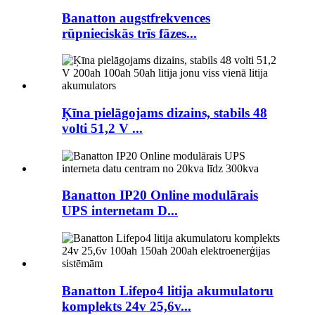
Banatton augstfrekvences
rūpnieciskās trīs fāzes...
Ķīna pielāgojams dizains, stabils 48
volti 51,2 V ...
Banatton IP20 Online modulārais
UPS internetam D...
Banatton Lifepo4 litija akumulatoru
komplekts 24v 25,6v...