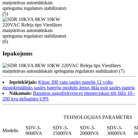
Iepakojums
Iepriekšējais:
Ķīnas 300 vatu saules panelis 12 voltu
monokristālisks saules bateriju modulis ārpus tīkla poli saules paneļa
Nākamais:
Banatton augstfrekvences rūpnieciskais trīs fāžu 10–
200 kva tiešsaistes UPS
TEHNOLOĢIJAS PARAMETRS
SDV-3-
SDV-3-
SDV-3-
SDV-3-
S
Modelis
9000VA
15000VA
20000VA
30000VA
6