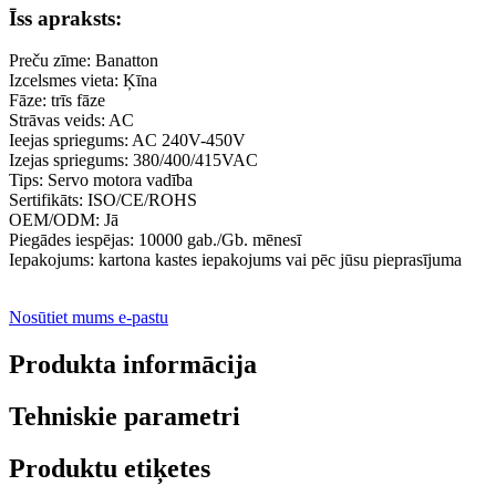
Īss apraksts:
Preču zīme: Banatton
Izcelsmes vieta: Ķīna
Fāze: trīs fāze
Strāvas veids: AC
Ieejas spriegums: AC 240V-450V
Izejas spriegums: 380/400/415VAC
Tips: Servo motora vadība
Sertifikāts: ISO/CE/ROHS
OEM/ODM: Jā
Piegādes iespējas: 10000 gab./Gb. mēnesī
Iepakojums: kartona kastes iepakojums vai pēc jūsu pieprasījuma
Nosūtiet mums e-pastu
Produkta informācija
Tehniskie parametri
Produktu etiķetes