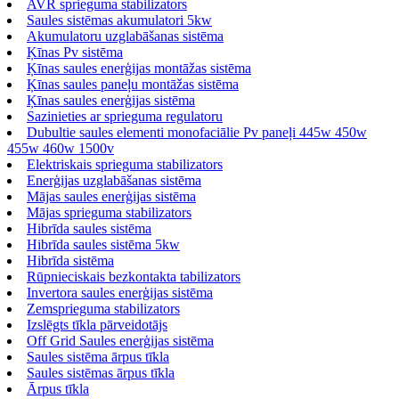
AVR sprieguma stabilizators
Saules sistēmas akumulatori 5kw
Akumulatoru uzglabāšanas sistēma
Ķīnas Pv sistēma
Ķīnas saules enerģijas montāžas sistēma
Ķīnas saules paneļu montāžas sistēma
Ķīnas saules enerģijas sistēma
Sazinieties ar sprieguma regulatoru
Dubultie saules elementi monofaciālie Pv paneļi 445w 450w
455w 460w 1500v
Elektriskais sprieguma stabilizators
Enerģijas uzglabāšanas sistēma
Mājas saules enerģijas sistēma
Mājas sprieguma stabilizators
Hibrīda saules sistēma
Hibrīda saules sistēma 5kw
Hibrīda sistēma
Rūpnieciskais bezkontakta tabilizators
Invertora saules enerģijas sistēma
Zemsprieguma stabilizators
Izslēgts tīkla pārveidotājs
Off Grid Saules enerģijas sistēma
Saules sistēma ārpus tīkla
Saules sistēmas ārpus tīkla
Ārpus tīkla