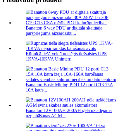
Banatton 6 way PDU ar digitālā skaitītāja
pārsprieguma aizsardzību...
Rūpnīcā tiešā veidā noslēgts tiešsaistes UPS
1KVA-10KVA Uninterr...
Banatton Basic Mining PDU 12 porti C13 15A
10A katrs...
Banatton 12V100AH ​​200AH gēla uzlādējama
uzglabāšanas AGM...