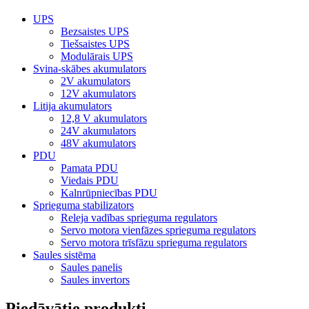
UPS
Bezsaistes UPS
Tiešsaistes UPS
Modulārais UPS
Svina-skābes akumulators
2V akumulators
12V akumulators
Litija akumulators
12,8 V akumulators
24V akumulators
48V akumulators
PDU
Pamata PDU
Viedais PDU
Kalnrūpniecības PDU
Sprieguma stabilizators
Releja vadības sprieguma regulators
Servo motora vienfāzes sprieguma regulators
Servo motora trīsfāzu sprieguma regulators
Saules sistēma
Saules panelis
Saules invertors
Piedāvātie produkti