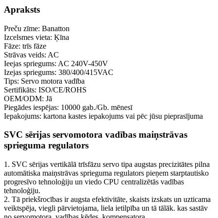
Apraksts
Preču zīme: Banatton
Izcelsmes vieta: Ķīna
Fāze: trīs fāze
Strāvas veids: AC
Ieejas spriegums: AC 240V-450V
Izejas spriegums: 380/400/415VAC
Tips: Servo motora vadība
Sertifikāts: ISO/CE/ROHS
OEM/ODM: Jā
Piegādes iespējas: 10000 gab./Gb. mēnesī
Iepakojums: kartona kastes iepakojums vai pēc jūsu pieprasījuma
SVC sērijas servomotora vadības maiņstrāvas
sprieguma regulators
1. SVC sērijas vertikālā trīsfāzu servo tipa augstas precizitātes pilna
automātiska maiņstrāvas sprieguma regulators pieņem starptautisko
progresīvo tehnoloģiju un viedo CPU centralizētās vadības
tehnoloģiju.
2. Tā priekšrocības ir augsta efektivitāte, skaists izskats un uzticama
veiktspēja, viegli pārvietojama, liela ietilpība un tā tālāk. kas sastāv
no servomotora, vadības ķēdes, kompensatora.