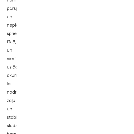
harmonikas,
pārspriegumu
un
nepietiekamu
spriegumu
tīklā,
un
vienlaikus
uzlādēt
akumulatoru,
lai
nodrošinātu
zaļu
un
stabilu
slodzes