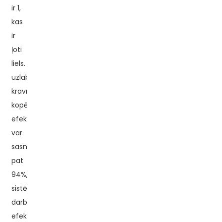
ir 1,
kas
ir
ļoti
liels.
uzlabo
kravnesību;
kopējā
efektivitāte
var
sasniegt
pat
94%,
sistēma
darbojas
efektīvi