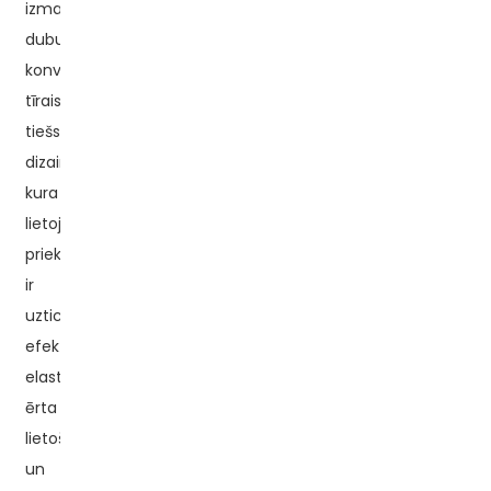
izmantots
dubultās
konversijas
tīrais
tiešsaistes
dizains,
kura
lietojuma
priekšrocības
ir
uzticamība,
efektivitāte,
elastība,
ērta
lietošana
un