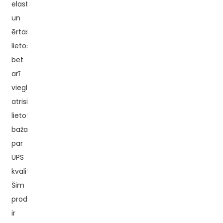
elastības
un
ērtas
lietošanas,
bet
arī
viegli
atrisināt
lietotāju
bažas
par
UPS
kvalitāti?
Šim
produktam
ir