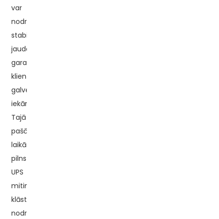
var
nodrošināt
stabilu
jaudas
garantiju
klientu
galvenajām
iekārtām.
Tajā
pašā
laikā
pilns
UPS
mitinātāju
klāsts
nodrošina