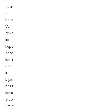
un
aparatūru
no
bojājumiem.
Var
teikt,
ka
kopš
datoru
laikmeta
UPS
ir
bijusi
nozīmīga
loma
stabilas,