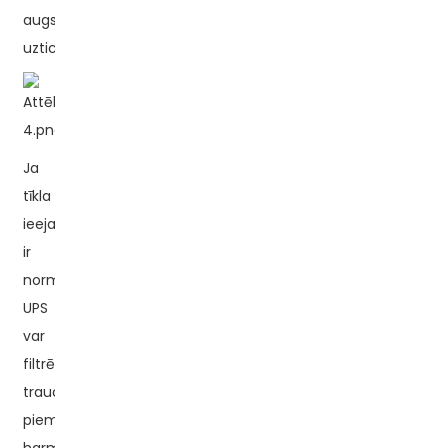
augstu
uzticamību.
Ja
tīkla
ieeja
ir
normāla,
UPS
var
filtrēt
traucējumus,
piemēram,