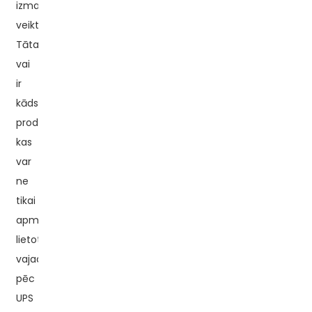
izmaksu
veiktspēju.
Tātad,
vai
ir
kāds
produkts,
kas
var
ne
tikai
apmierināt
lietotāju
vajadzības
pēc
UPS