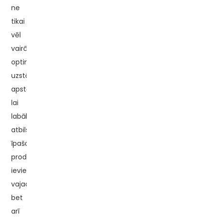
ne
tikai
vēl
vairāk
optimizē
uzstādīšanas
apstākļus,
lai
labāk
atbilstu
īpašajām
produktu
ieviešanas
vajadzībām,
bet
arī