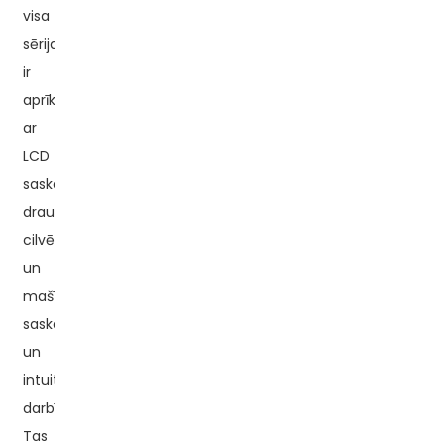
visa
sērija
ir
aprīkota
ar
LCD
saskarni,
draudzīgu
cilvēka
un
mašīnas
saskarni
un
intuitīvu
darbību.
Tas