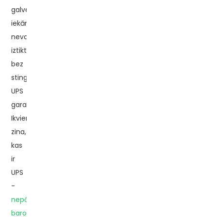
galveno
iekārtu
nevar
iztikt
bez
stingras
UPS
e
garantijas.
Ikviens
zina,
a
kas
ir
UPS
-
nepārtrauktās
barošanas