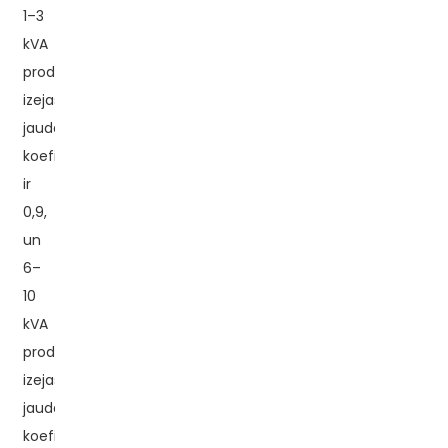
1–3
kVA
produktu
izejas
jaudas
koeficients
ir
0,9,
un
6–
10
kVA
produktu
izejas
jaudas
koeficients